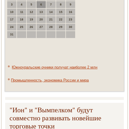
3
4
5
6
7
8
9
10
11
12
13
14
15
16
17
18
19
20
21
22
23
24
25
26
27
28
29
30
31
Южноуральские очники получат наиболее 2 млн
Промышленность, экономика России и мира
"Ион" и "Вымпелком" будут
совместно развивать новейшие
торговые точки