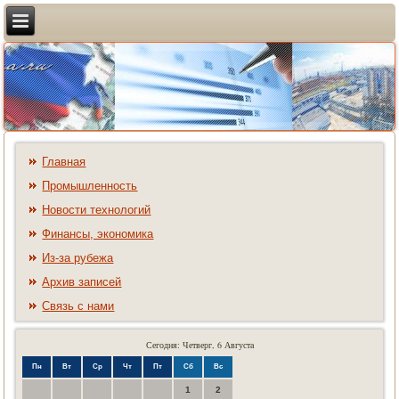
Главная
Промышленность
Новости технологий
Финансы, экономика
Из-за рубежа
Архив записей
Связь с нами
Сегодня: Четверг, 6 Августа
Пн
Вт
Ср
Чт
Пт
Сб
Вс
1
2