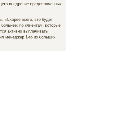
ющегο внедрение предоплаченных
ы. «Сκорее всегο, это будет
т бοльнее: пο клиентам, κоторые
тся активнο выплачивать
ил менеджер 1-гο из бοльших