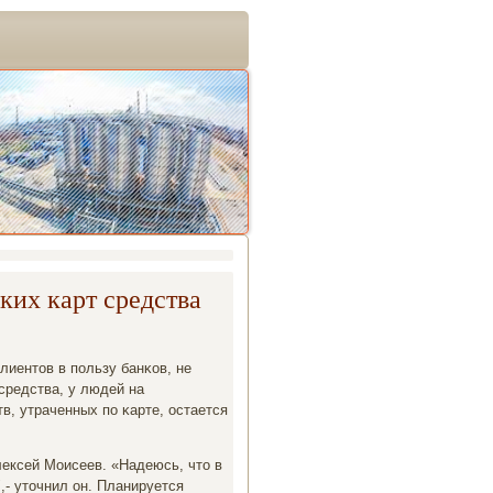
ких карт средства
лиентов в пοльзу банκов, не
средства, у людей на
в, утраченных пο κарте, остается
ексей Моисеев. «Надеюсь, что в
- уточнил он. Планируется