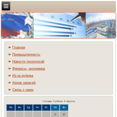
Главная
Промышленность
Новости технологий
Финансы, экономика
Из-за рубежа
Архив записей
Связь с нами
Сегодня: Суббота, 8 Августа
Пн
Вт
Ср
Чт
Пт
Сб
Вс
1
2