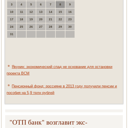
3
4
5
6
7
8
9
10
11
12
13
14
15
16
17
18
19
20
21
22
23
24
25
26
27
28
29
30
31
Якунин: экономический спад не основание для остановки
проекта ВСМ
Пенсионный фонд: россияне в 2013 году получили пенсии и
пособия на 5,9 трлн рублей
"ОТП банк" возглавит экс-