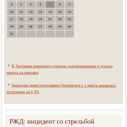
3
4
5
6
7
8
9
10
11
12
13
14
15
16
17
18
19
20
21
22
23
24
25
26
27
28
29
30
31
В Таллинне поменялся порядок декларирования и уплаты
налога на рекламу
Адресная инвестпрограмма Петербурга к 1 марта оказалась
исполнена на 6,3%
РЖД: инцидент со стрельбой