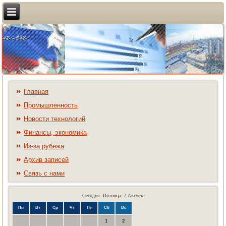
Главная
Промышленность
Новости технологий
Финансы, экономика
Из-за рубежа
Архив записей
Связь с нами
Сегодня: Пятница, 7 Августа
Пн
Вт
Ср
Чт
Пт
Сб
Вс
1
2