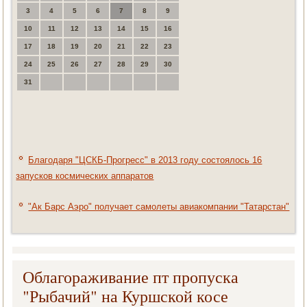
3
4
5
6
7
8
9
10
11
12
13
14
15
16
17
18
19
20
21
22
23
24
25
26
27
28
29
30
31
Благодаря "ЦСКБ-Прогресс" в 2013 году состоялось 16
запусков космических аппаратов
"Ак Барс Аэро" получает самолеты авиакомпании "Татарстан"
Облагораживание пт пропуска
"Рыбачий" на Куршской косе