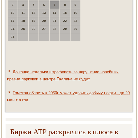
3
4
5
6
7
8
9
10
11
12
13
14
15
16
17
18
19
20
21
22
23
24
25
26
27
28
29
30
31
До конца недельки штрафовать за нарушение новейших
правил парковки в центре Таллина не будут
Томская область к 2030г может удвоить добычу нефти - до 20
млн т в год
Биржи АТР раскрылись в плюсе в