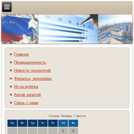
Главная
Промышленность
Новости технологий
Финансы, экономика
Из-за рубежа
Архив записей
Связь с нами
Сегодня: Пятница, 7 Августа
Пн
Вт
Ср
Чт
Пт
Сб
Вс
1
2