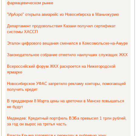
фармацевическом рынке
"ИрАэро" открыла авиарейс из Новосибирска в Маньчжурию
Департамент продовольствия Казани получил сертификат
системы ХАССП
Эталон цифрового вещания сменился в Комсомольске-на-Амуре
Законодательное собрание отметило наилучших служащих ЖКХ
Всероссийский форум ЖКХ раскроется на Нижегородской
ярмарке
Новосибирское УФАС запретило рекламу конторы, помогающей
получить кредит
В преддверии 8 Марта цены на цветочки в Минске повышаться
не будут
Медведев: Кредитный портфель ВЭБа превысил 1 трлн рублей,
за год он вырос на третья часть
Власти Крыма готовятся к переходу в рублевую зону