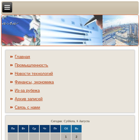
Главная
Промышленность
Новости технологий
Финансы, экономика
Из-за рубежа
Архив записей
Связь с нами
Сегодня: Суббота, 8 Августа
Пн
Вт
Ср
Чт
Пт
Сб
Вс
1
2