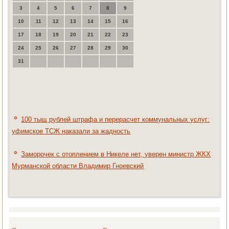
3
4
5
6
7
8
9
10
11
12
13
14
15
16
17
18
19
20
21
22
23
24
25
26
27
28
29
30
31
100 тыщ рублей штрафа и перерасчет коммунальных услуг:
уфимское ТСЖ наказали за жадность
Заморочек с отоплением в Никеле нет, уверен министр ЖКХ
Мурманской области Владимир Гноевский