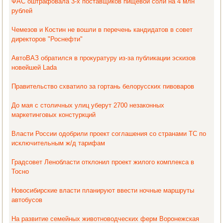
ФАС оштрафовала 3-х поставщиков пищевой соли на 4 млн
рублей
Чемезов и Костин не вошли в перечень кандидатов в совет
директоров "Роснефти"
АвтоВАЗ обратился в прокуратуру из-за публикации эскизов
новейшей Lada
Правительство схватило за гортань белорусских пивоваров
До мая с столичных улиц уберут 2700 незаконных
маркетинговых констуркций
Власти России одобрили проект соглашения со странами ТС по
исключительным ж/д тарифам
Градсовет Ленобласти отклонил проект жилого комплекса в
Тосно
Новосибирские власти планируют ввести ночные маршруты
автобусов
На развитие семейных животноводческих ферм Воронежская